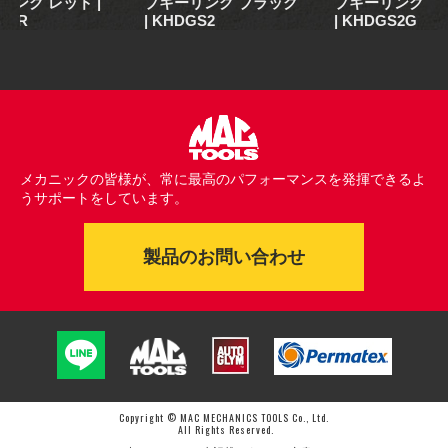
リング レッド |
プキーリング ブラック
プキーリング グ
S2R
| KHDGS2
| KHDGS2G
メカニックの皆様が、常に最高のパフォーマンスを発揮できるよ
うサポートをしています。
製品のお問い合わせ
Copyright © MAC MECHANICS TOOLS Co., Ltd.
All Rights Reserved.