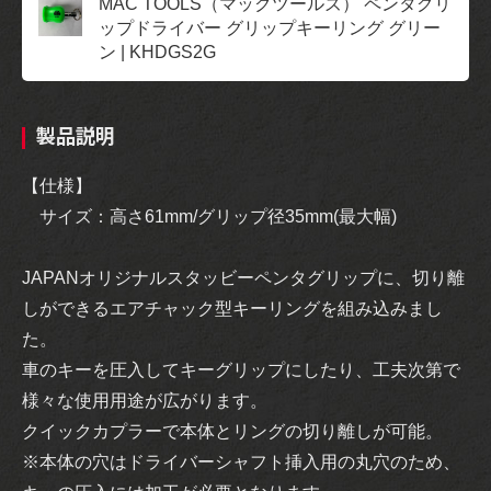
MAC TOOLS（マックツールズ） ペンタグリ
ップドライバー グリップキーリング グリー
ン | KHDGS2G
製品説明
【仕様】
サイズ：高さ61mm/グリップ径35mm(最大幅)
JAPANオリジナルスタッビーペンタグリップに、切り離
しができるエアチャック型キーリングを組み込みまし
た。
車のキーを圧入してキーグリップにしたり、工夫次第で
様々な使用用途が広がります。
クイックカプラーで本体とリングの切り離しが可能。
※本体の穴はドライバーシャフト挿入用の丸穴のため、