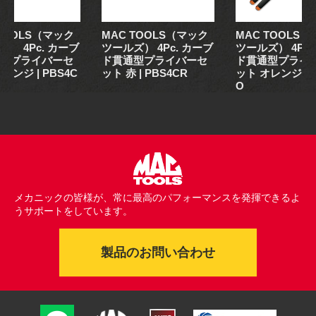
 TOOLS（マック
MAC TOOLS（マック
MAC TOOLS
） 4Pc. カーブ
ツールズ） 4Pc. カーブ
ツールズ） 4Pc.
型プライバーセ
ド貫通型プライバーセ
ド貫通型プライ
レンジ | PBS4C
ット 赤 | PBS4CR
ット オレンジ | 
O
メカニックの皆様が、常に最高のパフォーマンスを発揮できるよ
うサポートをしています。
製品のお問い合わせ