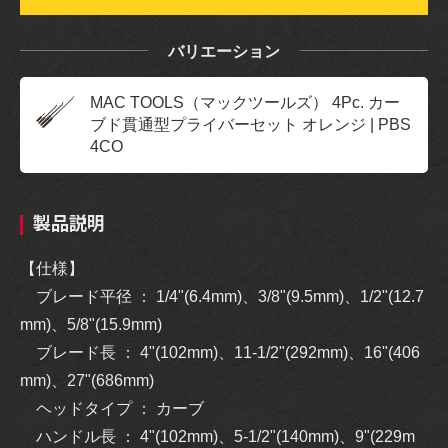
バリエーション
MAC TOOLS（マックツールズ） 4Pc. カー
ブド貫通型プライバーセット オレンジ | PBS
4CO
製品説明
【仕様】
ブレード平径 ： 1/4"(6.4mm)、3/8"(9.5mm)、1/2"(12.7
mm)、5/8"(15.9mm)
ブレード長 ： 4"(102mm)、11-1/2"(292mm)、16"(406
mm)、27"(686mm)
ヘッドタイプ ： カーブ
ハンドル長 ： 4"(102mm)、5-1/2"(140mm)、9"(229m