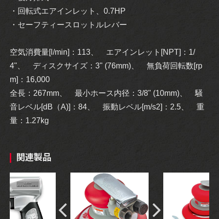
・回転式エアインレット、0.7HP
・セーフティースロットルレバー
空気消費量[l/min]：113、 エアインレット[NPT]：1/
4"、 ディスクサイズ：3" (76mm)、 無負荷回転数[rp
m]：16,000
全長：267mm、 最小ホース内径：3/8" (10mm)、 騒
音レベル[dB（A)]：84、 振動レベル[m/s2]：2.5、 重
量：1.27kg
関連製品