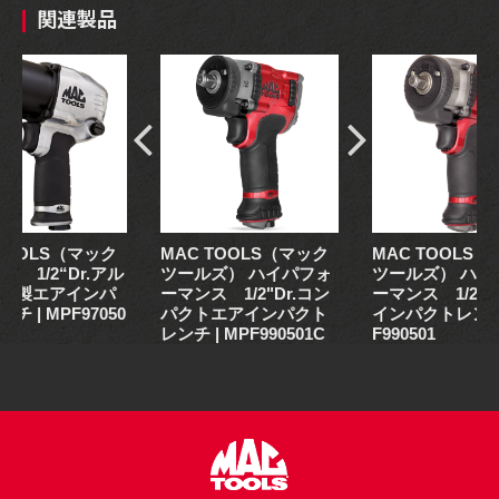
関連製品
 TOOLS（マック
MAC TOOLS（マック
MAC TOOLS
） 1/2“Dr.アル
ツールズ） ハイパフォ
ツールズ） ハイ
ム製エアインパ
ーマンス 1/2"Dr.コン
ーマンス 1/2"D
チ | MPF97050
パクトエアインパクト
インパクトレンチ 
レンチ | MPF990501C
F990501