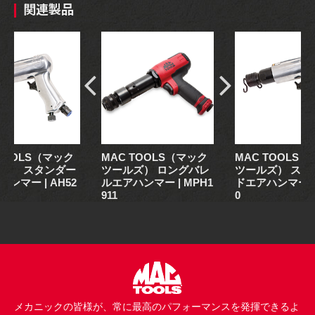
関連製品
 TOOLS（マック
MAC TOOLS（マック
MAC TOOLS
ズ） スタンダー
ツールズ） ロングバレ
ツールズ） スタ
ンマー | AH52
ルエアハンマー | MPH1
ドエアハンマー | 
911
0
メカニックの皆様が、常に最高のパフォーマンスを発揮できるよ