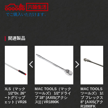
でご購入いただけます。
関連製品
 TOOLS（マック
MAC TOOLS（マック
MAC TOOLS
 1/2"Dr. 26"
ツールズ） 1/2"ドライ
ツールズ） 1/2
ォートグリップ
ブ 18" [AXIS(アクシ
ブ フレックスタイ
ラチェット | VR26
ス)] | VR1890K
8" [AXIS(アクシス
R1890FK