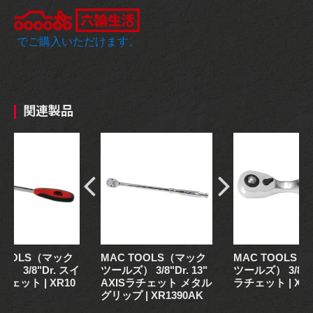
でご購入いただけます。
関連製品
 TOOLS（マック
MAC TOOLS（マック
MAC TOOLS
） 3/8"Dr. スイ
ツールズ） 3/8"Dr. 13"
ツールズ） 3/8"D
ェット | XR10
AXISラチェット メタル
ラチェット | XR
グリップ | XR1390AK