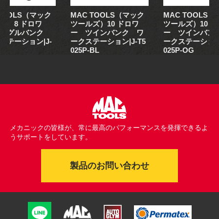
 TOOLS（マック
MAC TOOLS（マック
MAC TOOLS
ズ）8 ドロワ
ツールズ）10 ドロワ
ツールズ）10 
シングルバンク
ー ツインバンク ワ
ー ツインバン
ステーション|J-
ークステーション|J-T5
ークステーション|
-DT
025P-BL
025P-OG
メカニックの皆様が、常に最高のパフォーマンスを発揮できるよ
うサポートをしています。
製品のお問い合わせ