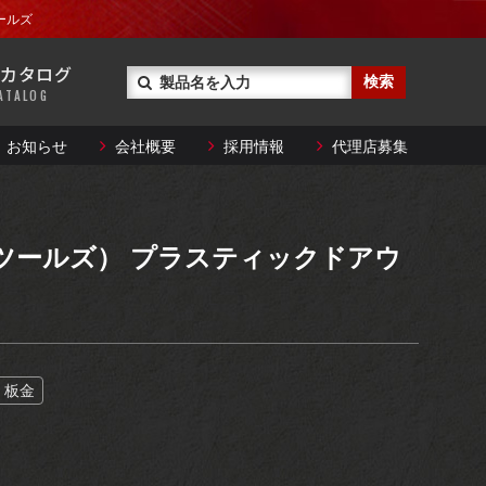
レンチ
ツールズ
技術資料ダウンロード
カタログ
トルクレンチ
ATALOG
とができない大型商品や
ることができます。
お知らせ
会社概要
採用情報
代理店募集
レンチ
技術資料ダウンロード
特殊工具
トルクレンチ
ステアリング・
とができない大型商品や
ックツールズ） プラスティックドアウ
サスペンション
ることができます。
特殊工具
メンテナンス
サポート
ステアリング・
板金
サスペンション
メンテナンス
サポート