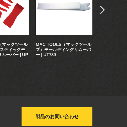
S（マックツール
MAC TOOLS（マックツール
MAC TOO
プラスティックモ
ズ）モールディングリムーバ
ズ） 4Pc.
ーバー | UP
ー | UT730
ール | SRT4
製品のお問い合わせ