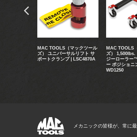
S（マックツール
MAC TOOLS（マックツール
MAC TOOL
金ハンマー＆ドー
ズ） ユニバーサルリフト サ
ズ） 1,500lbs
TS4W
ポートクランプ | LSC4870A
ジーローラー™
ー ポジショニ
WD1250
メカニックの皆様が、常に最