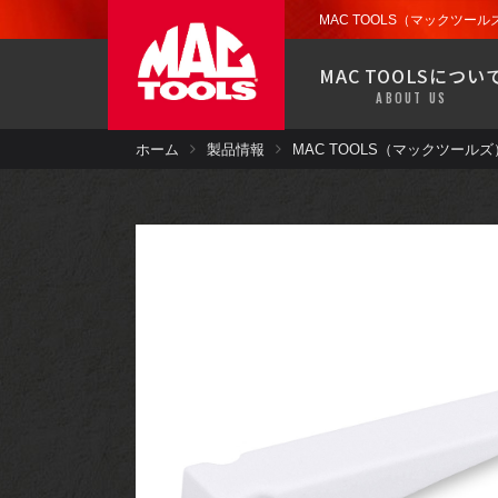
お近くの販売代理店から
ツール
ストレージ
MAC TOOLS（マックツール
製品保証
MAC TOOLSについ
ドライバー
ABOUT US
MACバンで移動販売中！
お近くの郵便番号を入力して検索で
ホーム
製品情報
MAC TOOLS（マックツールズ） 
お近くの販売代理店から
ツール
ストレージ
製品保証
パワーツール
ドライバー
MACバンで移動販売中！
エアコン
お近くの郵便番号を入力して検索で
パワーツール
塗装・板金・
溶接
エアコン
ツールセット
塗装・板金・
溶接