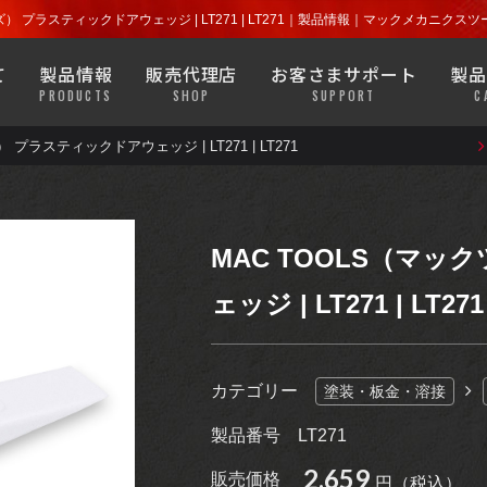
探す
店舗を探す
ラチェット
ソケット
ズ） プラスティックドアウェッジ | LT271 | LT271｜製品情報｜マックメカニクス
よくある質問
安全について
て
製品情報
販売代理店
お客さまサポート
製品
プライヤー
ハンドツール
PRODUCTS
SHOP
SUPPORT
C
MACバンでもなかなか見るこ
きます。
ウエア・グッズ類なども目にす
プラスティックドアウェッジ | LT271 | LT271
探す
店舗を探す
ラチェット
ソケット
よくある質問
安全について
ガレージ機器
診断機器・
テスター
プライヤー
ハンドツール
バッテリー・
MACバンでもなかなか見るこ
ブレーキ・
ホイール
MAC TOOLS（マ
ラジエーター
きます。
ウエア・グッズ類なども目にす
ェッジ | LT271 | LT271
ガレージ機器
診断機器・
テスター
モーター
サイクル
ライト
バッテリー・
ブレーキ・
ホイール
カテゴリー
塗装・板金・溶接
ラジエーター
アパレル
グッズ
製品番号
LT271
モーター
サイクル
ライト
2,659
販売価格
円（税込）