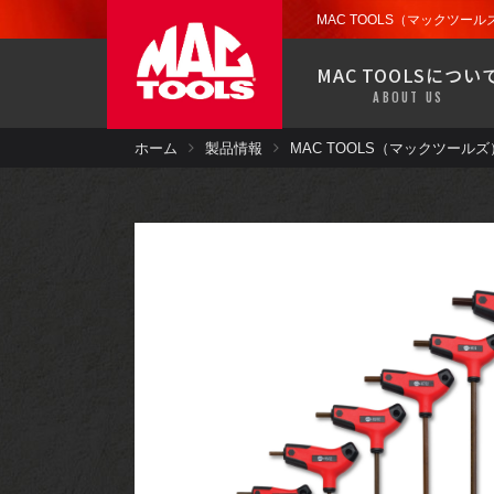
お近くの販売代理店から
ツール
ストレージ
MAC TOOLS（マックツールズ
製品保証
MAC TOOLSについ
ドライバー
ABOUT US
MACバンで移動販売中！
お近くの郵便番号を入力して検索で
ホーム
製品情報
お近くの販売代理店から
ツール
ストレージ
製品保証
パワーツール
ドライバー
MACバンで移動販売中！
エアコン
お近くの郵便番号を入力して検索で
パワーツール
塗装・板金・
溶接
エアコン
ツールセット
塗装・板金・
溶接