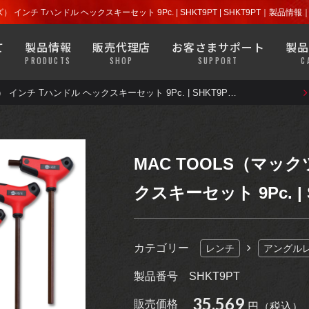
探す
店舗を探す
ラチェット
ソケット
） インチ Tハンドル ヘックスキーセット 9Pc. | SHKT9PT | SHKT9PT｜製
よくある質問
安全について
て
製品情報
販売代理店
お客さまサポート
製品
プライヤー
ハンドツール
PRODUCTS
SHOP
SUPPORT
C
MACバンでもなかなか見るこ
きます。
ウエア・グッズ類なども目にす
MAC TOOLS（マックツールズ） インチ Tハンドル ヘックスキーセット 9Pc. | SHKT9PT | SHKT9PT
探す
店舗を探す
ラチェット
ソケット
よくある質問
安全について
ガレージ機器
診断機器・
テスター
プライヤー
ハンドツール
バッテリー・
MACバンでもなかなか見るこ
ブレーキ・
ホイール
MAC TOOLS（マッ
ラジエーター
きます。
ウエア・グッズ類なども目にす
クスキーセット 9Pc. | S
ガレージ機器
診断機器・
テスター
モーター
サイクル
ライト
バッテリー・
ブレーキ・
ホイール
カテゴリー
レンチ
アングル
ラジエーター
アパレル
グッズ
製品番号
SHKT9PT
モーター
サイクル
ライト
35,569
販売価格
円（税込）