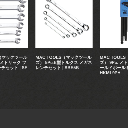
S（マックツール
MAC TOOLS（マックツール
MAC TOOL
t. メトリック フ
ズ） 5Pc.E型トルクス メガネ
ズ） 9Pc. 
セット | SF
レンチセット | SBE5B
ールドボールキー
HKML9PH