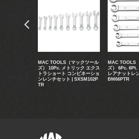
S（マックツール
MAC TOOLS（マックツール
MAC TOOL
 T-ハンドル
ズ） 10Pc. メトリック エクス
ズ） 6Pc. 6P
ス レンチ8本
トラショート コンビネーショ
レアナットレンチ
BM8PT
ンレンチセット | SXSM102P
BM66PTR
TR