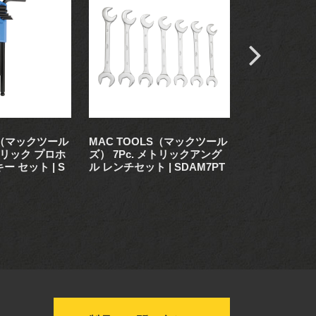
S（マックツール
MAC TOOLS（マックツール
MAC TOO
メトリック プロホ
ズ） 7Pc. メトリックアング
ズ） 5Pc. 
 セット | S
ル レンチセット | SDAM7PT
パナセット | S