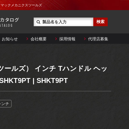
レンチ
品情報｜マックメカニクスツールズ
技術資料ダウンロード
カタログ
トルクレンチ
ATALOG
とができない大型商品や
ることができます。
お知らせ
会社概要
採用情報
代理店募集
レンチ
技術資料ダウンロード
特殊工具
トルクレンチ
ステアリング・
とができない大型商品や
クツールズ） インチ Tハンドル ヘッ
サスペンション
ることができます。
HKT9PT | SHKT9PT
特殊工具
メンテナンス
サポート
ステアリング・
レンチ
サスペンション
メンテナンス
サポート