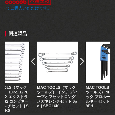
でご購入いただけます。
関連製品
 TOOLS（マック
MAC TOOLS（マック
MAC TOOLS
 10Pc. 12Pt.
ツールズ） インチ ディ
ツールズ） 9Pc.
ック エクストラ
ープオフセットロング
ック プロホール
 KS2 コンビネー
メガネレンチセット 6p
ルキー セット | 
レンチセット | S
c. | SBOL6K
9PH
102KS