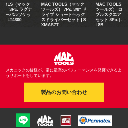
 TOOLS（マック
MAC TOOLS（マック
MAC TOOLS
） 3Pc. ラグナ
ツールズ） 7Pc. 3/8" ド
ツールズ） ロン
リムーバルソケッ
ライブ ショートヘック
プルスクエアソ
 | LT4300
スドライバーセット | S
セット 8Pc. | S
XMAS7T
L8B
メカニックの皆様が、常に最高のパフォーマンスを発揮できるよ
うサポートをしています。
製品のお問い合わせ