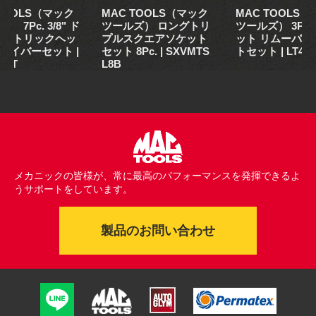
 TOOLS（マック
MAC TOOLS（マック
MAC TOOLS
） 7Pc. 3/8" ド
ツールズ） ロングトリ
ツールズ） 3Pc.
 メトリックヘッ
プルスクエアソケット
ット リムーバル
ライバーセット |
セット 8Pc. | SXVMTS
トセット | LT430
7PT
L8B
メカニックの皆様が、常に最高のパフォーマンスを発揮できるよ
うサポートをしています。
製品のお問い合わせ