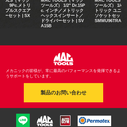
 TOOLS（マック
MAC TOOLS（マック
MAC TOOLS
ズ） 9Pc.メトリ
ツールズ） 1/2" Dr.15P
ツールズ） 1/4”D
トリプルスクエア
c. インチ／メトリック
トリック ユニバ
バーセット | SX
ヘックスインサート／
ソケットセット 9Pc
B
ドライバーセット | SV
SMMU96TRA
A15B
メカニックの皆様が、常に最高のパフォーマンスを発揮できるよ
うサポートをしています。
製品のお問い合わせ