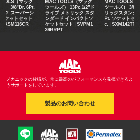
 TOOLS（マック
MAC TOOLS（マック
MAC TOOLS
 3/8"Dr. 6Pt.
ツールズ） 13Pc.1/2"ド
ツールズ） 3/8"D
ック スーパーシ
ライブ メトリック スタ
リックスタンダー
ソケットセット
ンダード インパクトソ
Pt. ソケットセッ
 | SXSM116CR
ケットセット | SVPM1
c. | SXM142TR
36BRPT
メカニックの皆様が、常に最高のパフォーマンスを発揮できるよ
うサポートをしています。
製品のお問い合わせ