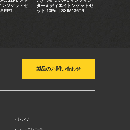
2Pc. 12Pt. メト
ズ） 3/8"Dr. 6Pt. インチイン
ズ） 3/8"Dr.
インソケットセ
ターミディエイトソケットセ
ディープソケッ
SBRPT
ット 13Pc. | SXIM136TR
c. | SXDM142
製品のお問い合わせ
レンチ
トルクレンチ