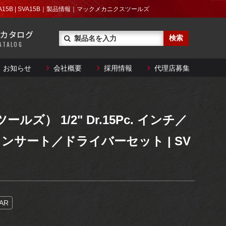
レンチ
VA15B | SVA15B｜製品情報｜マックメカニクスツールズ
技術資料ダウンロード
カタログ
トルクレンチ
ATALOG
とができない大型商品や
ることができます。
お知らせ
会社概要
採用情報
代理店募集
レンチ
技術資料ダウンロード
特殊工具
トルクレンチ
ステアリング・
とができない大型商品や
ルズ） 1/2" Dr.15Pc. インチ／
サスペンション
ることができます。
ンサート／ドライバーセット | SV
特殊工具
メンテナンス
サポート
ステアリング・
サスペンション
TAR
メンテナンス
サポート