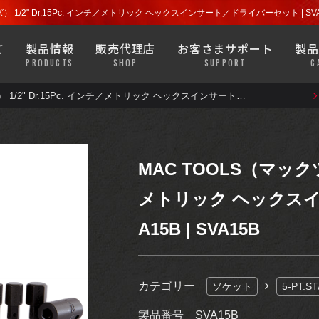
探す
店舗を探す
ラチェット
ソケット
） 1/2" Dr.15Pc. インチ／メトリック ヘックスインサート／ドライバーセット | S
よくある質問
安全について
て
製品情報
販売代理店
お客さまサポート
製品
プライヤー
ハンドツール
PRODUCTS
SHOP
SUPPORT
C
MACバンでもなかなか見るこ
きます。
ウエア・グッズ類なども目にす
MAC TOOLS（マックツールズ） 1/2" Dr.15Pc. インチ／メトリック ヘックスインサート／ドライバーセット | SVA15B | SVA15B
探す
店舗を探す
ラチェット
ソケット
よくある質問
安全について
ガレージ機器
診断機器・
テスター
プライヤー
ハンドツール
バッテリー・
MACバンでもなかなか見るこ
ブレーキ・
ホイール
MAC TOOLS（マックツー
ラジエーター
きます。
ウエア・グッズ類なども目にす
メトリック ヘックスイ
ガレージ機器
診断機器・
テスター
モーター
サイクル
ライト
A15B | SVA15B
バッテリー・
ブレーキ・
ホイール
ラジエーター
アパレル
グッズ
カテゴリー
ソケット
5-PT.S
モーター
サイクル
ライト
製品番号
SVA15B