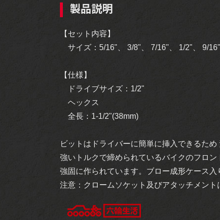
製品説明
【セット内容】
サイズ：5/16"、 3/8"、 7/16"、 1/2"、 9/1
【仕様】
ドライブサイズ：1/2"
ヘックス
全長：1-1/2"(38mm)
ビットはドライバーに簡単に挿入できるため
強いトルクで締められているバイクのフロン
強固に作られています。ブロー成形ケース入
注意：クロームソケット及びアタッチメント