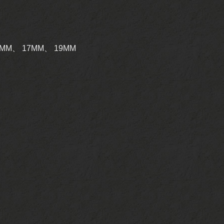
15MM、 17MM、 19MM
。