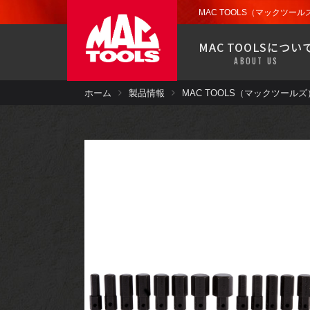
お近くの販売代理店から
ツール
ストレージ
MAC TOOLS（マックツールズ
製品保証
MAC TOOLSについ
ドライバー
ABOUT US
MACバンで移動販売中！
お近くの郵便番号を入力して検索で
ホーム
製品情報
お近くの販売代理店から
ツール
ストレージ
製品保証
パワーツール
ドライバー
MACバンで移動販売中！
エアコン
お近くの郵便番号を入力して検索で
パワーツール
塗装・板金・
溶接
エアコン
ツールセット
塗装・板金・
溶接