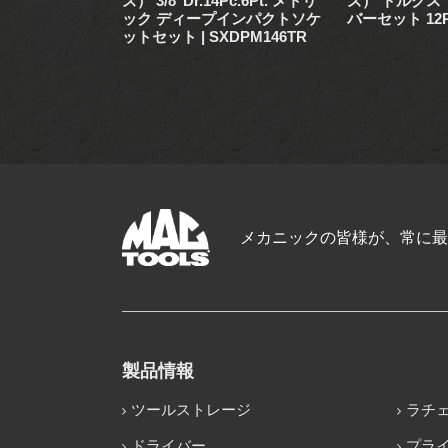
10Pc. メトリッ
ズ） 3/8"Dr.14Pc.6Pt. メトリ
ズ） トルクス
ドソケットセッ
ック ディープインパクトソケ
バーセット 12Pc
R
ットセット | SXDPM146TR
メカニックの皆様が、常に最
製品情報
ツールストレージ
ラチ
ドライバー
プラ