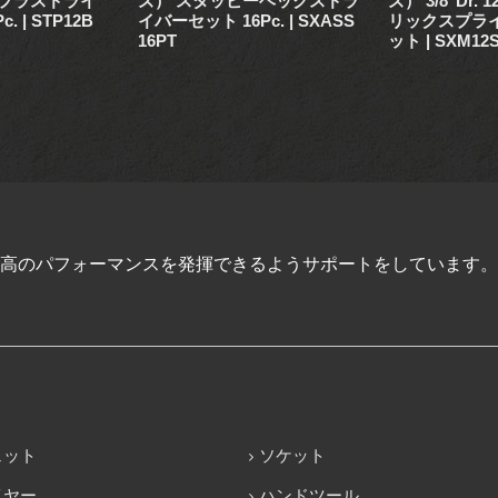
 プラスドライ
ズ） スタッビーヘックスドラ
ズ） 3/8"Dr. 1
. | STP12B
イバーセット 16Pc. | SXASS
リックスプラ
16PT
ット | SXM12
高のパフォーマンスを発揮できるようサポートをしています。
ェット
ソケット
イヤー
ハンドツール