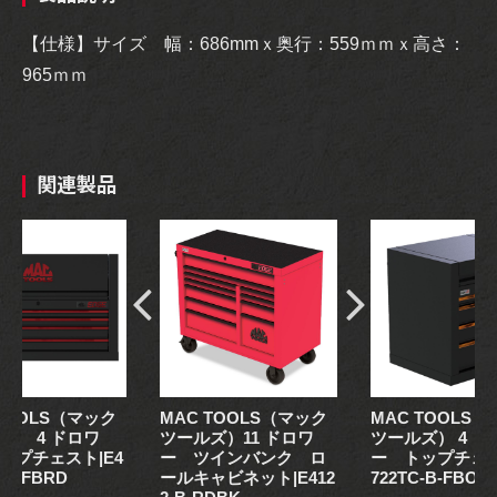
【仕様】サイズ 幅：686mmｘ奥行：559ｍｍｘ高さ：
965ｍｍ
関連製品
 TOOLS（マック
MAC TOOLS（マック
MAC TOOLS
ズ） 4 ドロワ
ツールズ）11 ドロワ
ツールズ） 4 ド
ップチェスト|E4
ー ツインバンク ロ
ー トップチェス
-B-FBRD
ールキャビネット|E412
722TC-B-FBOR