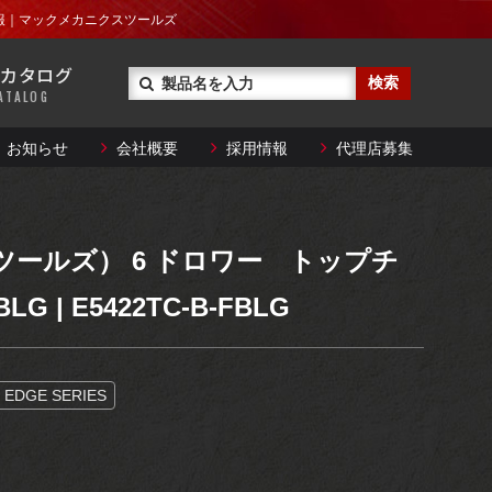
レンチ
｜製品情報｜マックメカニクスツールズ
技術資料ダウンロード
カタログ
トルクレンチ
ATALOG
とができない大型商品や
ることができます。
お知らせ
会社概要
採用情報
代理店募集
レンチ
技術資料ダウンロード
特殊工具
トルクレンチ
ステアリング・
とができない大型商品や
クツールズ） 6 ドロワー トップチ
サスペンション
ることができます。
G | E5422TC-B-FBLG
特殊工具
メンテナンス
サポート
ステアリング・
EDGE SERIES
サスペンション
メンテナンス
サポート
）