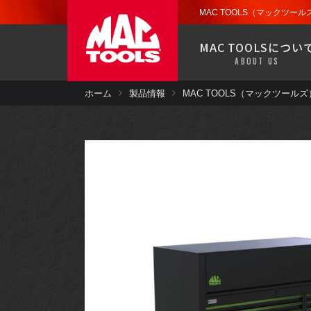
お近くの販売代理店から
ツール
ストレージ
MAC TOOLS（マックツールズ
製品保証
MAC TOOLSについ
ドライバー
ABOUT US
MACバンで移動販売中！
お近くの郵便番号を入力して検索で
ホーム
製品情報
お近くの販売代理店から
ツール
ストレージ
製品保証
パワーツール
ドライバー
MACバンで移動販売中！
エアコン
お近くの郵便番号を入力して検索で
パワーツール
塗装・板金・
溶接
エアコン
ツールセット
塗装・板金・
溶接