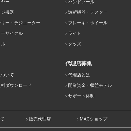
イヤー
ハンドツール
ージ機器
診断機器・テスター
テリー・ラジエーター
ブレーキ・ホイール
ターサイクル
ライト
レル
グッズ
代理店募集
について
代理店とは
資料ダウンロード
開業資金・収益モデル
サポート体制
いて
販売代理店
MACショップ