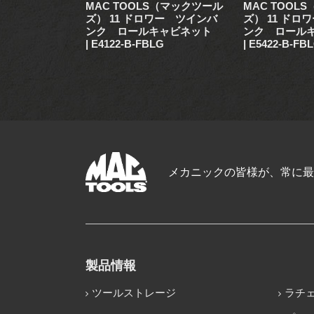
S（マックツール
MAC TOOLS（マックツール
MAC TOOL
ワー ツインバン
ズ） 11 ドロワー ツインバ
ズ） 11 ドロ
ビネット|E54
ンク ロールキャビネット
ンク ロール
| E4122-B-FBLG
| E5422-B-FB
メカニックの皆様が、常に最
製品情報
ツールストレージ
ラチ