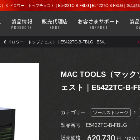
探す
店舗を探す
ラチェット
ソケット
） 6 ドロワー トップチェスト｜E5422TC-B-FBLG | E5422TC-B-FBLG
よくある質問
安全について
て
製品情報
販売代理店
お客さまサポート
製品
プライヤー
ハンドツール
PRODUCTS
SHOP
SUPPORT
C
MACバンでもなかなか見るこ
きます。
ウエア・グッズ類なども目にす
MAC TOOLS（マックツールズ） 6 ドロワー トップチェスト｜E5422TC-B-FBLG | E5422TC-B-FBLG
探す
店舗を探す
ラチェット
ソケット
よくある質問
安全について
ガレージ機器
診断機器・
テスター
プライヤー
ハンドツール
バッテリー・
MACバンでもなかなか見るこ
ブレーキ・
ホイール
MAC TOOLS（マッ
ラジエーター
きます。
ウエア・グッズ類なども目にす
ェスト｜E5422TC-B-FBL
ガレージ機器
診断機器・
テスター
モーター
サイクル
ライト
バッテリー・
ブレーキ・
ホイール
カテゴリー
ツールストレージ
ラジエーター
アパレル
グッズ
製品番号
E5422TC-B-FBLG
モーター
サイクル
ライト
620,730
販売価格
円（税込