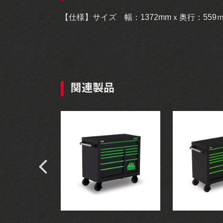
【仕様】サイズ 幅：1372mmｘ奥行：559
関連製品