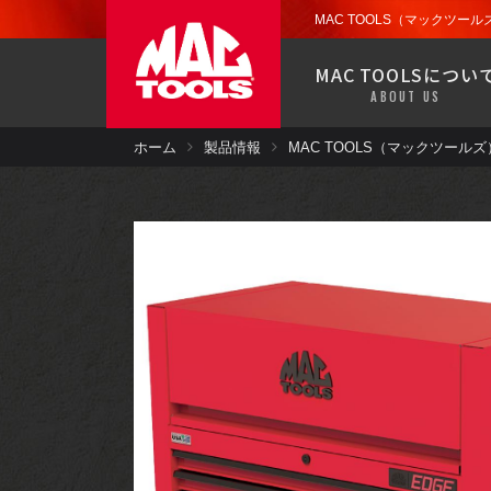
お近くの販売代理店から
ツール
ストレージ
MAC TOOLS（マックツールズ
製品保証
MAC TOOLSについ
ドライバー
ABOUT US
MACバンで移動販売中！
お近くの郵便番号を入力して検索で
ホーム
製品情報
お近くの販売代理店から
ツール
ストレージ
製品保証
パワーツール
ドライバー
MACバンで移動販売中！
エアコン
お近くの郵便番号を入力して検索で
パワーツール
塗装・板金・
溶接
エアコン
ツールセット
塗装・板金・
溶接