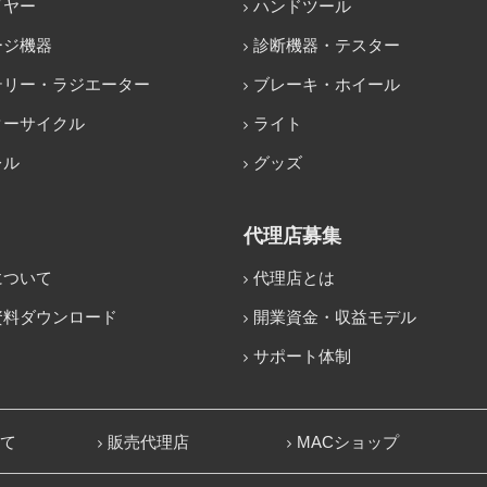
イヤー
ハンドツール
ージ機器
診断機器・テスター
テリー・ラジエーター
ブレーキ・ホイール
ターサイクル
ライト
レル
グッズ
代理店募集
について
代理店とは
資料ダウンロード
開業資金・収益モデル
サポート体制
いて
販売代理店
MACショップ