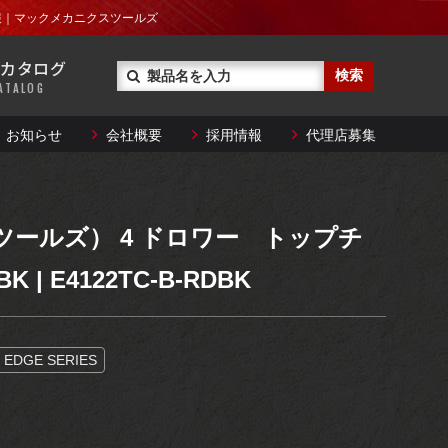
レンチ
｜製品情報｜マックメカニクスツールズ
技術資料ダウンロード
カタログ
トルクレンチ
ATALOG
とができない大型商品や
ることができます。
お知らせ
会社概要
採用情報
代理店募集
レンチ
技術資料ダウンロード
特殊工具
トルクレンチ
ステアリング・
とができない大型商品や
クツールズ） 4 ドロワー トップチ
サスペンション
ることができます。
K | E4122TC-B-RDBK
特殊工具
メンテナンス
サポート
ステアリング・
EDGE SERIES
サスペンション
メンテナンス
サポート
）