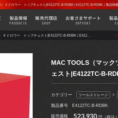
探す
店舗を探す
ラチェット
ソケット
） 4 ドロワー トップチェスト|E4122TC-B-RDBK | E4122TC-B-RDBK
よくある質問
安全について
て
製品情報
販売代理店
お客さまサポート
製品
プライヤー
ハンドツール
PRODUCTS
SHOP
SUPPORT
C
MACバンでもなかなか見るこ
きます。
ウエア・グッズ類なども目にす
MAC TOOLS（マックツールズ） 4 ドロワー トップチェスト|E4122TC-B-RDBK | E4122TC-B-RDBK
探す
店舗を探す
ラチェット
ソケット
よくある質問
安全について
ガレージ機器
診断機器・
テスター
プライヤー
ハンドツール
バッテリー・
MACバンでもなかなか見るこ
ブレーキ・
ホイール
MAC TOOLS（マッ
ラジエーター
きます。
ウエア・グッズ類なども目にす
ェスト|E4122TC-B-RDB
ガレージ機器
診断機器・
テスター
モーター
サイクル
ライト
バッテリー・
ブレーキ・
ホイール
カテゴリー
ツールストレージ
ラジエーター
アパレル
グッズ
製品番号
E4122TC-B-RDBK
モーター
サイクル
ライト
523,930
販売価格
円（税込