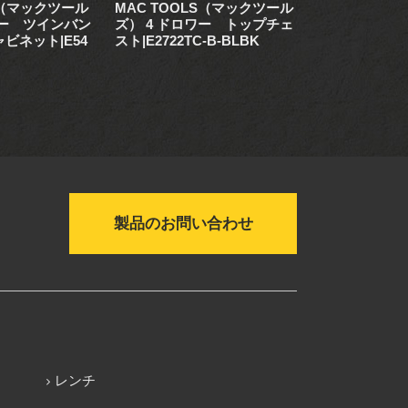
S（マックツール
MAC TOOLS（マックツール
MAC TOO
ワー ツインバン
ズ） 4 ドロワー トップチェ
ズ） 11 ド
ビネット|E54
スト|E2722TC-B-BLBK
ンク ロー
| E4122-B-FB
製品のお問い合わせ
レンチ